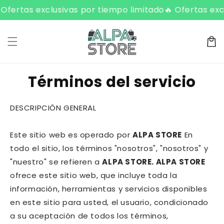
ament
as exclusivas por tiempo limitado
🔥 Ofertas exclusiva
C
e al
conte
a
nido
rr
it
o
Términos del servicio
DESCRIPCIÓN GENERAL
Este sitio web es operado por
ALPA STORE
En
todo el sitio, los términos "nosotros", "nosotros" y
"nuestro" se refieren a
ALPA STORE
. ALPA STORE
ofrece este sitio web, que incluye toda la
información, herramientas y servicios disponibles
en este sitio para usted, el usuario, condicionado
a su aceptación de todos los términos,