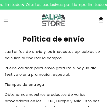
ament
o limitado
🔥 Ofertas exclusivas por tiempo limitado
🔥
C
e al
conte
a
nido
rr
it
o
Política de envío
Las tarifas de envío y los impuestos aplicables se
calculan al finalizar la compra.
Puede calificar para envío gratuito si hay un día
festivo o una promoción especial.
Tiempos de entrega
Obtenemos nuestros productos de varios
proveedores en los EE. UU., Europa y Asia. Esto nos